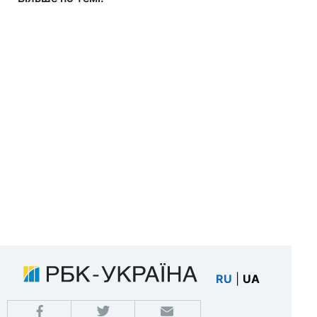
RU
|
UA