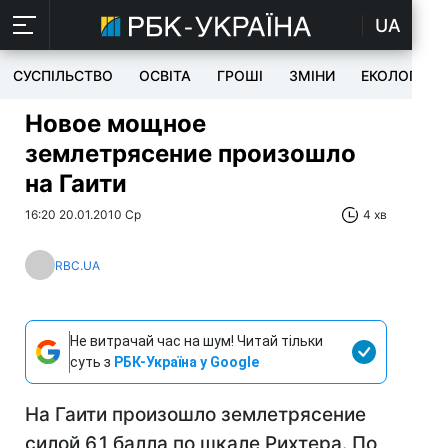
UA
СУСПІЛЬСТВО
ОСВІТА
ГРОШІ
ЗМІНИ
ЕКОЛОГІЯ
Новое мощное
землетрясение произошло
на Гаити
16:20 20.01.2010 Ср
4 хв
RBC.UA
Не витрачай час на шум! Читай тільки
суть з
РБК-Україна у Google
На Гаити произошло землетрясение
силой 6,1 балла по шкале Рихтера. По