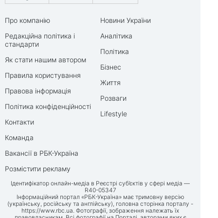
Про компанію
Новини України
Редакційна політика і
Аналітика
стандарти
Політика
Як стати нашим автором
Бізнес
Правила користування
Життя
Правова інформація
Розваги
Політика конфіденційності
Lifestyle
Контакти
Команда
Вакансії в РБК-Україна
Розмістити рекламу
Ідентифікатор онлайн-медіа в Реєстрі суб’єктів у сфері медіа —
R40-05347
Інформаційний портал «РБК-Україна» має тримовну версію
(українську, російську та англійську), головна сторінка порталу -
https://www.rbc.ua
. Фотографії, зображення належать їх
правовласникам. Всі фотографії на Порталі, авторами яких є