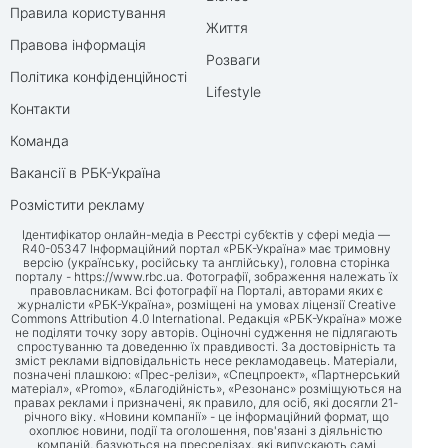
Правила користування
Життя
Правова інформація
Розваги
Політика конфіденційності
Lifestyle
Контакти
Команда
Вакансії в РБК-Україна
Розмістити рекламу
Ідентифікатор онлайн-медіа в Реєстрі суб’єктів у сфері медіа —
R40-05347 Інформаційний портал «РБК-Україна» має тримовну
версію (українську, російську та англійську), головна сторінка
порталу -
https://www.rbc.ua
. Фотографії, зображення належать їх
правовласникам. Всі фотографії на Порталі, авторами яких є
журналісти «РБК-Україна», розміщені на умовах ліцензії Creative
Commons Attribution 4.0 International. Редакція «РБК-Україна» може
не поділяти точку зору авторів. Оціночні судження не підлягають
спростуванню та доведенню їх правдивості. За достовірність та
зміст реклами відповідальність несе рекламодавець. Матеріали,
позначені плашкою: «Прес-релізи», «Спецпроект», «Партнерський
матеріал», «Promo», «Благодійність», «Резонанс» розміщуються на
правах реклами і призначені, як правило, для осіб, які досягли 21-
річного віку. «Новини компанії» - це інформаційний формат, що
охоплює новини, події та оголошення, пов'язані з діяльністю
компаній, базуються на пресрелізах, які випускають самі