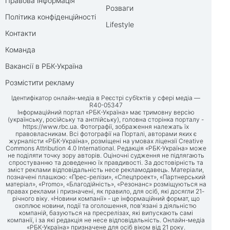
Правова інформація
Розваги
Політика конфіденційності
Lifestyle
Контакти
Команда
Вакансії в РБК-Україна
Розмістити рекламу
Ідентифікатор онлайн-медіа в Реєстрі суб’єктів у сфері медіа —
R40-05347
Інформаційний портал «РБК-Україна» має тримовну версію
(українську, російську та англійську), головна сторінка порталу -
https://www.rbc.ua
. Фотографії, зображення належать їх
правовласникам. Всі фотографії на Порталі, авторами яких є
журналісти «РБК-Україна», розміщені на умовах ліцензії Creative
Commons Attribution 4.0 International. Редакція «РБК-Україна» може
не поділяти точку зору авторів. Оціночні судження не підлягають
спростуванню та доведенню їх правдивості. За достовірність та
зміст реклами відповідальність несе рекламодавець. Матеріали,
позначені плашкою: «Прес-релізи», «Спецпроект», «Партнерський
матеріал», «Promo», «Благодійність», «Резонанс» розміщуються на
правах реклами і призначені, як правило, для осіб, які досягли 21-
річного віку. «Новини компанії» - це інформаційний формат, що
охоплює новини, події та оголошення, пов'язані з діяльністю
компаній, базуються на пресрелізах, які випускають самі
компанії, і за які редакція не несе відповідальність. Онлайн-медіа
«РБК-Україна» призначене для осіб віком від 21 року.