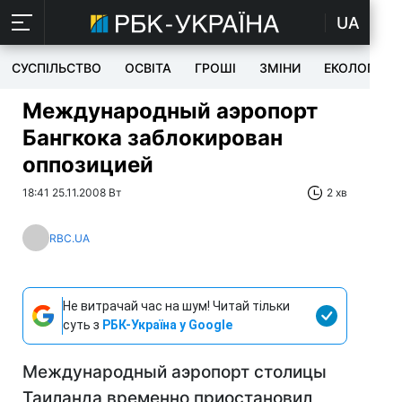
UA
СУСПІЛЬСТВО
ОСВІТА
ГРОШІ
ЗМІНИ
ЕКОЛОГІЯ
Международный аэропорт
Бангкока заблокирован
оппозицией
18:41 25.11.2008 Вт
2 хв
RBC.UA
Не витрачай час на шум! Читай тільки
суть з
РБК-Україна у Google
Международный аэропорт столицы
Таиланда временно приостановил