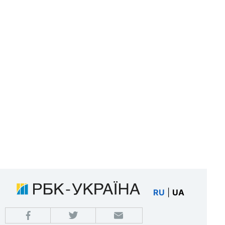
RU
|
UA