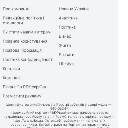
Про компанію
Новини України
Редакційна політика і
Аналітика
стандарти
Політика
Як стати нашим автором
Бізнес
Правила користування
Життя
Правова інформація
Розваги
Політика конфіденційності
Lifestyle
Контакти
Команда
Вакансії в РБК-Україна
Розмістити рекламу
Ідентифікатор онлайн-медіа в Реєстрі суб’єктів у сфері медіа —
R40-05347
Інформаційний портал «РБК-Україна» має тримовну версію
(українську, російську та англійську), головна сторінка порталу -
https://www.rbc.ua
. Фотографії, зображення належать їх
правовласникам. Всі фотографії на Порталі, авторами яких є