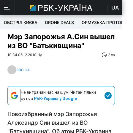
UA
ОБСТРІЛ КИЄВА
DRONE DEALS
ОРМУЗЬКА ПРОТОКА
Мэр Запорожья А.Син вышел
из ВО "Батькивщина"
10:34 05.12.2010 Нд
2 хв
RBC.UA
Не витрачай час на шум! Читай тільки
суть з
РБК-Україна у Google
Новоизбранный мэр Запорожья
Александр Син вышел из ВО
"Батькивщина". Об этом РБК-Украина