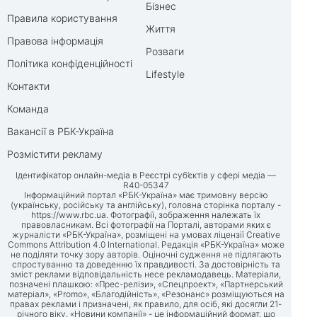
Бізнес
Правила користування
Життя
Правова інформація
Розваги
Політика конфіденційності
Lifestyle
Контакти
Команда
Вакансії в РБК-Україна
Розмістити рекламу
Ідентифікатор онлайн-медіа в Реєстрі суб’єктів у сфері медіа —
R40-05347
Інформаційний портал «РБК-Україна» має тримовну версію
(українську, російську та англійську), головна сторінка порталу -
https://www.rbc.ua
. Фотографії, зображення належать їх
правовласникам. Всі фотографії на Порталі, авторами яких є
журналісти «РБК-Україна», розміщені на умовах ліцензії Creative
Commons Attribution 4.0 International. Редакція «РБК-Україна» може
не поділяти точку зору авторів. Оціночні судження не підлягають
спростуванню та доведенню їх правдивості. За достовірність та
зміст реклами відповідальність несе рекламодавець. Матеріали,
позначені плашкою: «Прес-релізи», «Спецпроект», «Партнерський
матеріал», «Promo», «Благодійність», «Резонанс» розміщуються на
правах реклами і призначені, як правило, для осіб, які досягли 21-
річного віку. «Новини компанії» - це інформаційний формат, що