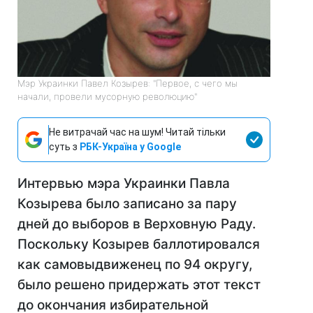
Мэр Украинки Павел Козырев: "Первое, с чего мы
начали, провели мусорную революцию"
Не витрачай час на шум! Читай тільки
суть з
РБК-Україна у Google
Интервью мэра Украинки Павла
Козырева было записано за пару
дней до выборов в Верховную Раду.
Поскольку Козырев баллотировался
как самовыдвиженец по 94 округу,
было решено придержать этот текст
до окончания избирательной