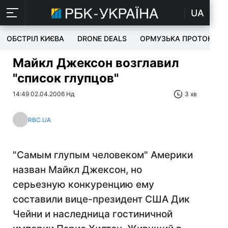
UA
ОБСТРІЛ КИЄВА
DRONE DEALS
ОРМУЗЬКА ПРОТОКА
Майкл Джексон возглавил
"список глупцов"
14:49 02.04.2006 Нд
3 хв
RBC.UA
"Самым глупым человеком" Америки
назван Майкл Джексон, но
серьезную конкуренцию ему
составили вице-президент США Дик
Чейни и наследница гостиничной