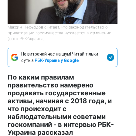
Максим Нефьодов считает, что законодательство о
приватизации госимущества нуждается в изменении
(фото РБК-Украина)
Не витрачай час на шум! Читай тільки
суть з
РБК-Україна у Google
По каким правилам
правительство намерено
продавать государственные
активы, начиная с 2018 года, и
что происходит с
наблюдательными советами
госкомпаний - в интервью РБК-
Украина рассказал