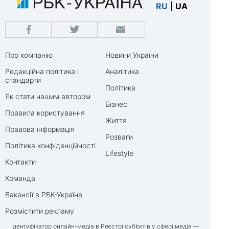
RU
|
UA
Про компанію
Новини України
Редакційна політика і
Аналітика
стандарти
Політика
Як стати нашим автором
Бізнес
Правила користування
Життя
Правова інформація
Розваги
Політика конфіденційності
Lifestyle
Контакти
Команда
Вакансії в РБК-Україна
Розмістити рекламу
Ідентифікатор онлайн-медіа в Реєстрі суб’єктів у сфері медіа —