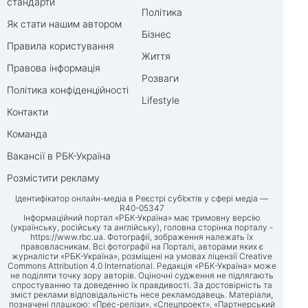
стандарти
Політика
Як стати нашим автором
Бізнес
Правила користування
Життя
Правова інформація
Розваги
Політика конфіденційності
Lifestyle
Контакти
Команда
Вакансії в РБК-Україна
Розмістити рекламу
Ідентифікатор онлайн-медіа в Реєстрі суб’єктів у сфері медіа —
R40-05347
Інформаційний портал «РБК-Україна» має тримовну версію
(українську, російську та англійську), головна сторінка порталу -
https://www.rbc.ua
. Фотографії, зображення належать їх
правовласникам. Всі фотографії на Порталі, авторами яких є
журналісти «РБК-Україна», розміщені на умовах ліцензії Creative
Commons Attribution 4.0 International. Редакція «РБК-Україна» може
не поділяти точку зору авторів. Оціночні судження не підлягають
спростуванню та доведенню їх правдивості. За достовірність та
зміст реклами відповідальність несе рекламодавець. Матеріали,
позначені плашкою: «Прес-релізи», «Спецпроект», «Партнерський