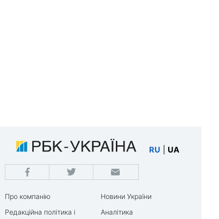
RU
|
UA
Про компанію
Новини України
Редакційна політика і
Аналітика