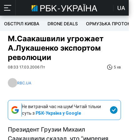
UA
ОБСТРІЛ КИЄВА
DRONE DEALS
ОРМУЗЬКА ПРОТОКА
М.Саакашвили угрожает
А.Лукашенко экспортом
революции
08:33 17.03.2006 Пт
5 хв
RBC.UA
Не витрачай час на шум! Читай тільки
суть з
РБК-Україна у Google
Президент Грузии Михаил
Саакашвили сказал, что “империя