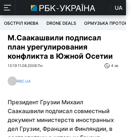
UA
ОБСТРІЛ КИЄВА
DRONE DEALS
ОРМУЗЬКА ПРОТОКА
М.Саакашвили подписал
план урегулирования
конфликта в Южной Осетии
13:19 11.08.2008 Пн
4 хв
RBC.UA
Президент Грузии Михаил
Саакашвили подписал совместный
документ министерств иностранных
дел Грузии, Франции и Финляндии, в