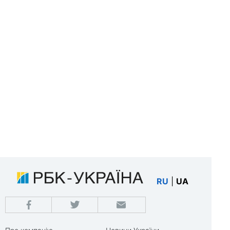
RU
|
UA