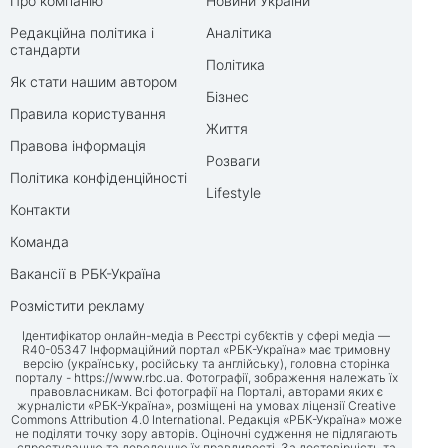
Про компанію
Новини України
Редакційна політика і
Аналітика
стандарти
Політика
Як стати нашим автором
Бізнес
Правила користування
Життя
Правова інформація
Розваги
Політика конфіденційності
Lifestyle
Контакти
Команда
Вакансії в РБК-Україна
Розмістити рекламу
Ідентифікатор онлайн-медіа в Реєстрі суб’єктів у сфері медіа —
R40-05347 Інформаційний портал «РБК-Україна» має тримовну
версію (українську, російську та англійську), головна сторінка
порталу -
https://www.rbc.ua
. Фотографії, зображення належать їх
правовласникам. Всі фотографії на Порталі, авторами яких є
журналісти «РБК-Україна», розміщені на умовах ліцензії Creative
Commons Attribution 4.0 International. Редакція «РБК-Україна» може
не поділяти точку зору авторів. Оціночні судження не підлягають
спростуванню та доведенню їх правдивості. За достовірність та