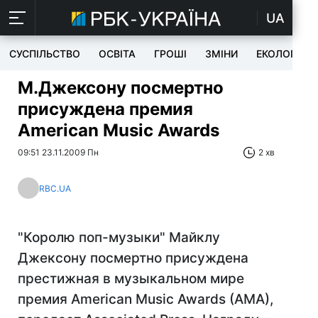
UA
СУСПІЛЬСТВО
ОСВІТА
ГРОШІ
ЗМІНИ
ЕКОЛОГІЯ
М.Джексону посмертно
присуждена премия
American Music Awards
09:51 23.11.2009 Пн
2 хв
RBC.UA
"Королю поп-музыки" Майклу
Джексону посмертно присуждена
престижная в музыкальном мире
премия American Music Awards (AMA),