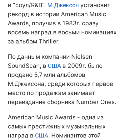
и "соул/R&B".
М.Джексон
установил
рекорд в истории American Music
Awards, получив в 1983г. сразу
восемь наград в восьми номинациях
за альбом Thriller.
По данным компании Nielsen
SoundScan, в
США
в 2009г. было
продано 5,7 млн альбомов
М.Джексона, среди которых первое
место по продажам занимает
переиздание сборника Number Ones.
American Music Awards - одна из
самых престижных музыкальных
наград в
США
. Номинантов этой