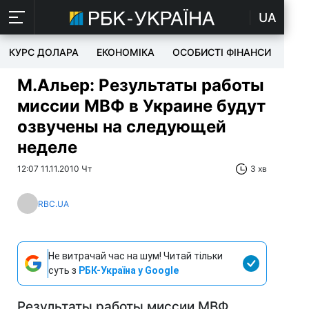
UA
КУРС ДОЛАРА
ЕКОНОМІКА
ОСОБИСТІ ФІНАНСИ
TEC
М.Альер: Результаты работы
миссии МВФ в Украине будут
озвучены на следующей
неделе
12:07 11.11.2010 Чт
3 хв
RBC.UA
Не витрачай час на шум! Читай тільки
суть з
РБК-Україна у Google
Результаты работы миссии МВФ