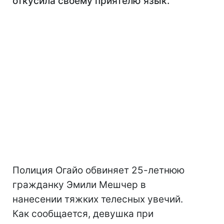
откусила своему приятелю язык.
Полиция Огайо обвиняет 25-летнюю
гражданку Эмили Мешчер в
нанесении тяжких телесных увечий.
Как сообщается, девушка при