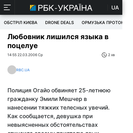
UA
ОБСТРІЛ КИЄВА
DRONE DEALS
ОРМУЗЬКА ПРОТОКА
Любовник лишился языка в
поцелуе
14:55 22.03.2006 Ср
2 хв
RBC.UA
Полиция Огайо обвиняет 25-летнюю
гражданку Эмили Мешчер в
нанесении тяжких телесных увечий.
Как сообщается, девушка при
невыясненных обстоятельствах