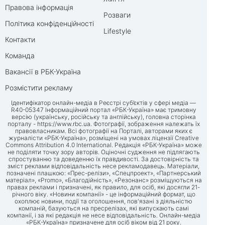
Правова інформація
Розваги
Політика конфіденційності
Lifestyle
Контакти
Команда
Вакансії в РБК-Україна
Розмістити рекламу
Ідентифікатор онлайн-медіа в Реєстрі суб’єктів у сфері медіа —
R40-05347 Інформаційний портал «РБК-Україна» має тримовну
версію (українську, російську та англійську), головна сторінка
порталу -
https://www.rbc.ua
. Фотографії, зображення належать їх
правовласникам. Всі фотографії на Порталі, авторами яких є
журналісти «РБК-Україна», розміщені на умовах ліцензії Creative
Commons Attribution 4.0 International. Редакція «РБК-Україна» може
не поділяти точку зору авторів. Оціночні судження не підлягають
спростуванню та доведенню їх правдивості. За достовірність та
зміст реклами відповідальність несе рекламодавець. Матеріали,
позначені плашкою: «Прес-релізи», «Спецпроект», «Партнерський
матеріал», «Promo», «Благодійність», «Резонанс» розміщуються на
правах реклами і призначені, як правило, для осіб, які досягли 21-
річного віку. «Новини компанії» - це інформаційний формат, що
охоплює новини, події та оголошення, пов'язані з діяльністю
компаній, базуються на пресрелізах, які випускають самі
компанії, і за які редакція не несе відповідальність. Онлайн-медіа
«РБК-Україна» призначене для осіб віком від 21 року.