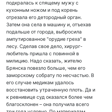
подкралась к спящему мужу с
кухонным ножом и под корень
отрезала его детородный орган.
Затем она села в машину и, отъехав
подальше от города, выбросила
ампутированное "орудие греха" в
лесу. Сделав свое дело, хирург-
любитель пришла с повинной в
милицию. Надо сказать, жителю
Брянска повезло больше, чем его
заморскому собрату по несчастью. В
его случае медикам удалось
восстановить утраченную плоть. Да и
к ревнивице суд оказался более чем
благосклонен – она получила всего
три года условно. По материалам