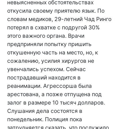
невыясненных обстоятельствах
откусила своему приятелю язык. По
словам медиков, 29-летний Чад Ринго
потерял в схватке с подругой 30%
этого важного органа. Врачи
предприняли попытку пришить
откушенную часть на место, но, к
сожалению, усилия хирургов не
увенчались успехом. Сейчас
пострадавший находится в
реанимации. Агрессорша была
арестована, а позже отпущена под
залог в размере 10 тысяч долларов.
Слушания дела состоятся в
понедельник. Полиция пока
затрудняется сказать, что послужило