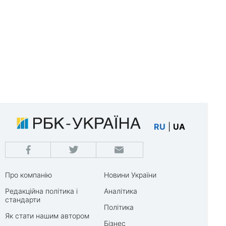
RU
|
UA
Про компанію
Новини України
Редакційна політика і
Аналітика
стандарти
Політика
Як стати нашим автором
Бізнес