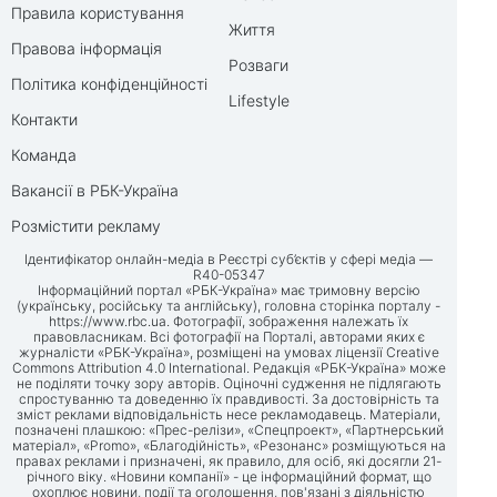
Правила користування
Життя
Правова інформація
Розваги
Політика конфіденційності
Lifestyle
Контакти
Команда
Вакансії в РБК-Україна
Розмістити рекламу
Ідентифікатор онлайн-медіа в Реєстрі суб’єктів у сфері медіа —
R40-05347
Інформаційний портал «РБК-Україна» має тримовну версію
(українську, російську та англійську), головна сторінка порталу -
https://www.rbc.ua
. Фотографії, зображення належать їх
правовласникам. Всі фотографії на Порталі, авторами яких є
журналісти «РБК-Україна», розміщені на умовах ліцензії Creative
Commons Attribution 4.0 International. Редакція «РБК-Україна» може
не поділяти точку зору авторів. Оціночні судження не підлягають
спростуванню та доведенню їх правдивості. За достовірність та
зміст реклами відповідальність несе рекламодавець. Матеріали,
позначені плашкою: «Прес-релізи», «Спецпроект», «Партнерський
матеріал», «Promo», «Благодійність», «Резонанс» розміщуються на
правах реклами і призначені, як правило, для осіб, які досягли 21-
річного віку. «Новини компанії» - це інформаційний формат, що
охоплює новини, події та оголошення, пов'язані з діяльністю