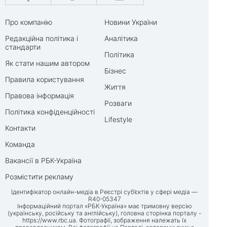
Про компанію
Новини України
Редакційна політика і
Аналітика
стандарти
Політика
Як стати нашим автором
Бізнес
Правила користування
Життя
Правова інформація
Розваги
Політика конфіденційності
Lifestyle
Контакти
Команда
Вакансії в РБК-Україна
Розмістити рекламу
Ідентифікатор онлайн-медіа в Реєстрі суб’єктів у сфері медіа —
R40-05347
Інформаційний портал «РБК-Україна» має тримовну версію
(українську, російську та англійську), головна сторінка порталу -
https://www.rbc.ua
. Фотографії, зображення належать їх