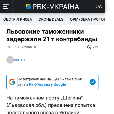
UA
ОБСТРІЛ КИЄВА
DRONE DEALS
ОРМУЗЬКА ПРОТОКА
Львовские таможенники
задержали 21 т контрабанды
18:03 10.02.2006 Пт
2 хв
RBC.UA
Не витрачай час на шум! Читай тільки
суть з
РБК-Україна у Google
На таможенном посту „Шегини"
(Львовская обл.) пресечена попытка
нелегального ввоза в Украину