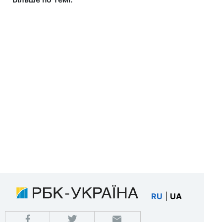
RU
|
UA