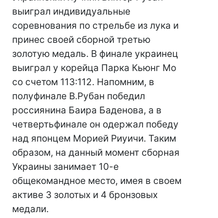
выиграл индивидуальные
соревнования по стрельбе из лука и
принес своей сборной третью
золотую медаль. В финале украинец
выиграл у корейца Парка Кьюнг Мо
со счетом 113:112. Напомним, в
полуфинале В.Рубан победил
россиянина Баира Баденова, а в
четвертьфинале он одержал победу
над японцем Морией Риуичи. Таким
образом, на данный момент сборная
Украины занимает 10-е
общекомандное место, имея в своем
активе 3 золотых и 4 бронзовых
медали.