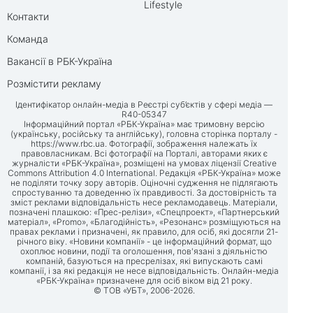
Lifestyle
Контакти
Команда
Вакансії в РБК-Україна
Розмістити рекламу
Ідентифікатор онлайн-медіа в Реєстрі суб’єктів у сфері медіа —
R40-05347
Інформаційний портал «РБК-Україна» має тримовну версію
(українську, російську та англійську), головна сторінка порталу -
https://www.rbc.ua
. Фотографії, зображення належать їх
правовласникам. Всі фотографії на Порталі, авторами яких є
журналісти «РБК-Україна», розміщені на умовах ліцензії Creative
Commons Attribution 4.0 International. Редакція «РБК-Україна» може
не поділяти точку зору авторів. Оціночні судження не підлягають
спростуванню та доведенню їх правдивості. За достовірність та
зміст реклами відповідальність несе рекламодавець. Матеріали,
позначені плашкою: «Прес-релізи», «Спецпроект», «Партнерський
матеріал», «Promo», «Благодійність», «Резонанс» розміщуються на
правах реклами і призначені, як правило, для осіб, які досягли 21-
річного віку. «Новини компанії» - це інформаційний формат, що
охоплює новини, події та оголошення, пов'язані з діяльністю
компаній, базуються на пресрелізах, які випускають самі
компанії, і за які редакція не несе відповідальність. Онлайн-медіа
«РБК-Україна» призначене для осіб віком від 21 року.
© ТОВ «УБТ», 2006-2026.