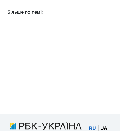
Більше по темі:
RU
|
UA