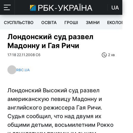
UA
СУСПІЛЬСТВО
ОСВІТА
ГРОШІ
ЗМІНИ
ЕКОЛОГІЯ
Лондонский суд развел
Мадонну и Гая Ричи
17:18 22.11.2008 Сб
2 хв
RBC.UA
Лондонский Высокий суд развел
американскую певицу Мадонну и
английского режиссера Гая Ричи.
Судья сообщил, что над двумя их
общими детьми, восьмилетним Рокко