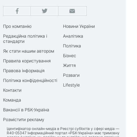
Про компанію
Новини України
Редакційна політика і
Аналітика
стандарти
Політика
Як стати нашим автором
Бізнес
Правила користування
Життя
Правова інформація
Розваги
Політика конфіденційності
Lifestyle
Контакти
Команда
Вакансії в РБК-Україна
Розмістити рекламу
Ідентифікатор онлайн-медіа в Реєстрі суб’єктів у сфері медіа —
R40-05347 Інформаційний портал «РБК-Україна» має тримовну