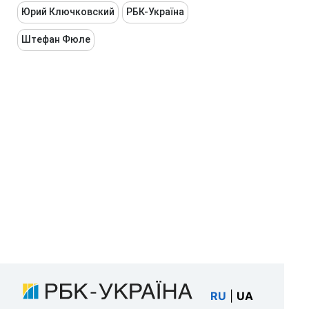
Юрий Ключковский
РБК-Україна
Штефан Фюле
RU
|
UA