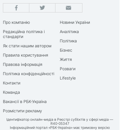
Про компанію
Новини України
Редакційна політика і
Аналітика
стандарти
Політика
Як стати нашим автором
Бізнес
Правила користування
Життя
Правова інформація
Розваги
Політика конфіденційності
Lifestyle
Контакти
Команда
Вакансії в РБК-Україна
Розмістити рекламу
Ідентифікатор онлайн-медіа в Реєстрі суб’єктів у сфері медіа —
R40-05347
Інформаційний портал «РБК-Україна» має тримовну версію