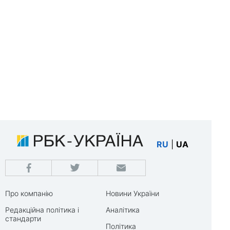
RU
|
UA
Про компанію
Новини України
Редакційна політика і
Аналітика
стандарти
Політика