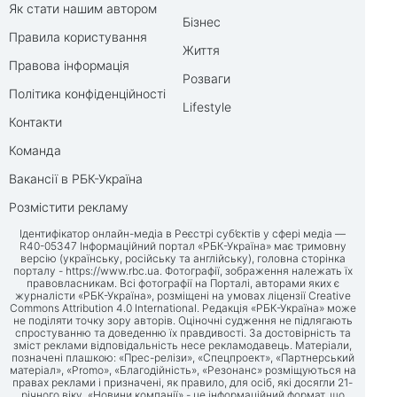
Як стати нашим автором
Бізнес
Правила користування
Життя
Правова інформація
Розваги
Політика конфіденційності
Lifestyle
Контакти
Команда
Вакансії в РБК-Україна
Розмістити рекламу
Ідентифікатор онлайн-медіа в Реєстрі суб’єктів у сфері медіа —
R40-05347 Інформаційний портал «РБК-Україна» має тримовну
версію (українську, російську та англійську), головна сторінка
порталу -
https://www.rbc.ua
. Фотографії, зображення належать їх
правовласникам. Всі фотографії на Порталі, авторами яких є
журналісти «РБК-Україна», розміщені на умовах ліцензії Creative
Commons Attribution 4.0 International. Редакція «РБК-Україна» може
не поділяти точку зору авторів. Оціночні судження не підлягають
спростуванню та доведенню їх правдивості. За достовірність та
зміст реклами відповідальність несе рекламодавець. Матеріали,
позначені плашкою: «Прес-релізи», «Спецпроект», «Партнерський
матеріал», «Promo», «Благодійність», «Резонанс» розміщуються на
правах реклами і призначені, як правило, для осіб, які досягли 21-
річного віку. «Новини компанії» - це інформаційний формат, що