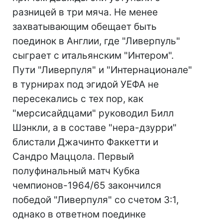
разницей в три мяча. Не менее
захватывающим обещает быть
поединок в Англии, где "Ливерпуль"
сыграет с итальянским "Интером".
Пути "Ливерпуля" и "Интернационале"
в турнирах под эгидой УЕФА не
пересекались с тех пор, как
"мерсисайдцами" руководил Билл
Шэнкли, а в составе "нера-дзурри"
блистали Джачинто Факкетти и
Сандро Маццола. Первый
полуфинальный матч Кубка
чемпионов-1964/65 закончился
победой "Ливерпуля" со счетом 3:1,
однако в ответном поединке