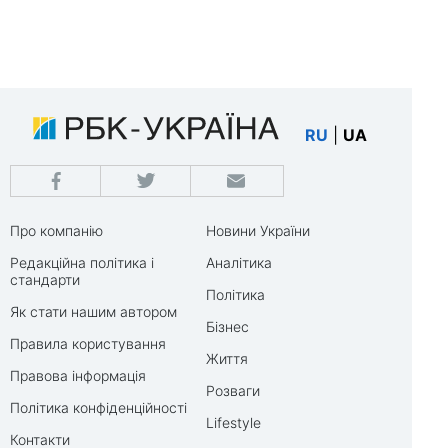
RU
|
UA
Про компанію
Новини України
Редакційна політика і
Аналітика
стандарти
Політика
Як стати нашим автором
Бізнес
Правила користування
Життя
Правова інформація
Розваги
Політика конфіденційності
Lifestyle
Контакти