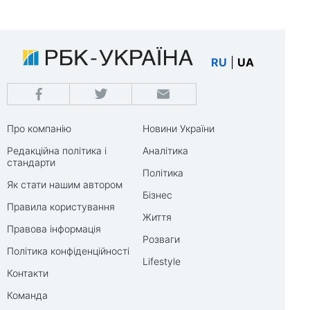
RU
|
UA
Про компанію
Новини України
Редакційна політика і
Аналітика
стандарти
Політика
Як стати нашим автором
Бізнес
Правила користування
Життя
Правова інформація
Розваги
Політика конфіденційності
Lifestyle
Контакти
Команда