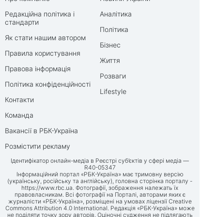
Редакційна політика і
Аналітика
стандарти
Політика
Як стати нашим автором
Бізнес
Правила користування
Життя
Правова інформація
Розваги
Політика конфіденційності
Lifestyle
Контакти
Команда
Вакансії в РБК-Україна
Розмістити рекламу
Ідентифікатор онлайн-медіа в Реєстрі суб’єктів у сфері медіа —
R40-05347
Інформаційний портал «РБК-Україна» має тримовну версію
(українську, російську та англійську), головна сторінка порталу -
https://www.rbc.ua
. Фотографії, зображення належать їх
правовласникам. Всі фотографії на Порталі, авторами яких є
журналісти «РБК-Україна», розміщені на умовах ліцензії Creative
Commons Attribution 4.0 International. Редакція «РБК-Україна» може
не поділяти точку зору авторів. Оціночні судження не підлягають