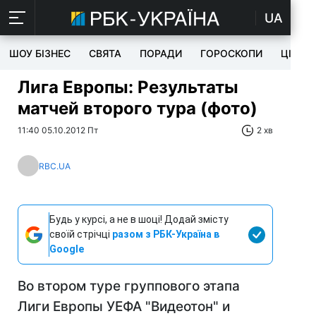
UA
ШОУ БІЗНЕС
СВЯТА
ПОРАДИ
ГОРОСКОПИ
ЦІКАВ
Лига Европы: Результаты
матчей второго тура (фото)
11:40 05.10.2012 Пт
2 хв
RBC.UA
Будь у курсі, а не в шоці! Додай змісту
своїй стрічці
разом з РБК-Україна в
Google
Во втором туре группового этапа
Лиги Европы УЕФА "Видеотон" и