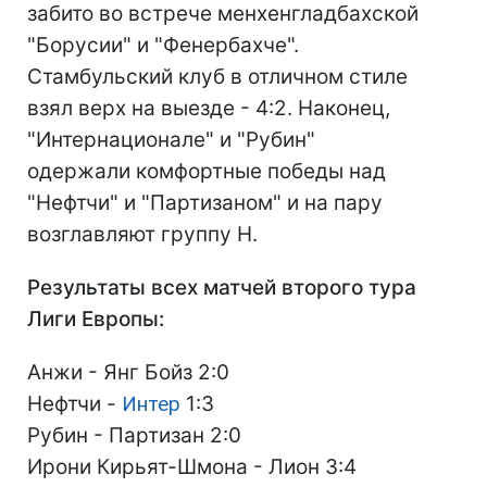
забито во встрече менхенгладбахской
"Борусии" и "Фенербахче".
Стамбульский клуб в отличном стиле
взял верх на выезде - 4:2. Наконец,
"Интернационале" и "Рубин"
одержали комфортные победы над
"Нефтчи" и "Партизаном" и на пару
возглавляют группу H.
Результаты всех матчей второго тура
Лиги Европы:
Анжи - Янг Бойз 2:0
Нефтчи -
Интер
1:3
Рубин - Партизан 2:0
Ирони Кирьят-Шмона - Лион 3:4