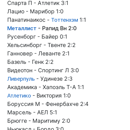
Спарта П - Атлетик 3:1
Лацио - Марибор 1:0
Панатинаикос -
Тоттенхэм
1:1
Металлист
- Рапид Вн 2:0
Русенборг - Байер 0:1
Хельсинборг - Твенте 2:2
Ганновер - Леванте 2:1
Базель - Генк 2:2
Видеотон - Спортинг Л 3:0
Ливерпуль
- Удинезе 2:3
Академика - Хапоэль Т-А 1:1
Атлетико
- Виктория 1:0
Боруссия М - Фенербахче 2:4
Марсель - АЕЛ 5:1
Брюгге - Маритиму 2:0
Ньюкасл - Бордо 3:0