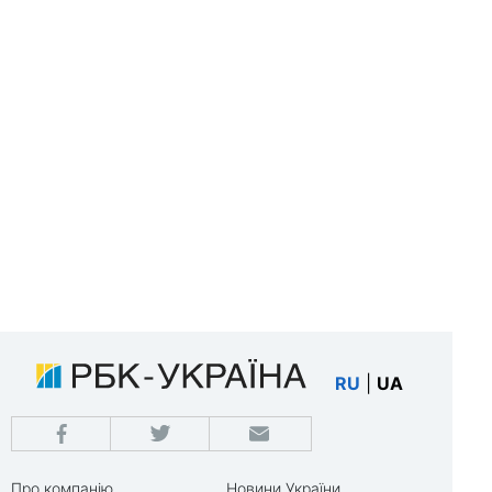
RU
|
UA
Про компанію
Новини України