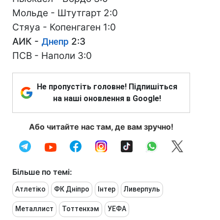
Мольде - Штутгарт 2:0
Стяуа - Копенгаген 1:0
АИК -
Днепр
2:3
ПСВ - Наполи 3:0
Не пропустіть головне! Підпишіться
на наші оновлення в Google!
Або читайте нас там, де вам зручно!
Більше по темі:
Атлетіко
ФК Дніпро
Інтер
Ливерпуль
Металлист
Тоттенхэм
УЕФА