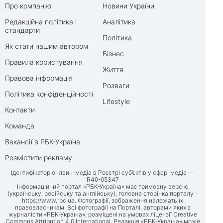
Про компанію
Новини України
Редакційна політика і
Аналітика
стандарти
Політика
Як стати нашим автором
Бізнес
Правила користування
Життя
Правова інформація
Розваги
Політика конфіденційності
Lifestyle
Контакти
Команда
Вакансії в РБК-Україна
Розмістити рекламу
Ідентифікатор онлайн-медіа в Реєстрі суб’єктів у сфері медіа —
R40-05347
Інформаційний портал «РБК-Україна» має тримовну версію
(українську, російську та англійську), головна сторінка порталу -
https://www.rbc.ua
. Фотографії, зображення належать їх
правовласникам. Всі фотографії на Порталі, авторами яких є
журналісти «РБК-Україна», розміщені на умовах ліцензії Creative
Commons Attribution 4.0 International. Редакція «РБК-Україна» може