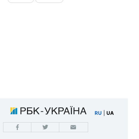
RU
|
UA