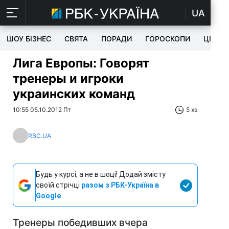
UA
ШОУ БІЗНЕС
СВЯТА
ПОРАДИ
ГОРОСКОПИ
ЦІКАВ
Лига Европы: Говорят
тренеры и игроки
украинских команд
10:55 05.10.2012 Пт
5 хв
RBC.UA
Будь у курсі, а не в шоці! Додай змісту
своїй стрічці
разом з РБК-Україна в
Google
Тренеры победивших вчера