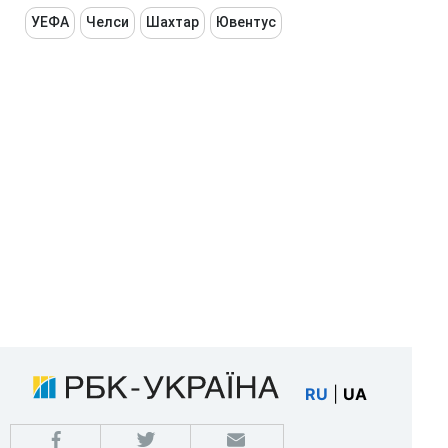
УЕФА
Челси
Шахтар
Ювентус
RU
|
UA