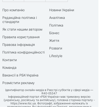
Про компанію
Новини України
Редакційна політика і
Аналітика
стандарти
Політика
Як стати нашим автором
Бізнес
Правила користування
Життя
Правова інформація
Розваги
Політика конфіденційності
Lifestyle
Контакти
Команда
Вакансії в РБК-Україна
Розмістити рекламу
Ідентифікатор онлайн-медіа в Реєстрі суб’єктів у сфері медіа —
R40-05347
Інформаційний портал «РБК-Україна» має тримовну версію
(українську, російську та англійську), головна сторінка порталу -
https://www.rbc.ua
. Фотографії, зображення належать їх
правовласникам. Всі фотографії на Порталі, авторами яких є