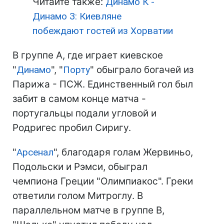
Читайте также:
Динамо К -
Динамо З: Киевляне
побеждают гостей из Хорватии
В группе А, где играет киевское
"
Динамо
", "
Порту
" обыграло богачей из
Парижа - ПСЖ. Единственный гол был
забит в самом конце матча -
португальцы подали угловой и
Родригес пробил Сиригу.
"
Арсенал
", благодаря голам Жервиньо,
Подольски и Рэмси, обыграл
чемпиона Греции "Олимпиакос". Греки
ответили голом Митроглу. В
параллельном матче в группе В,