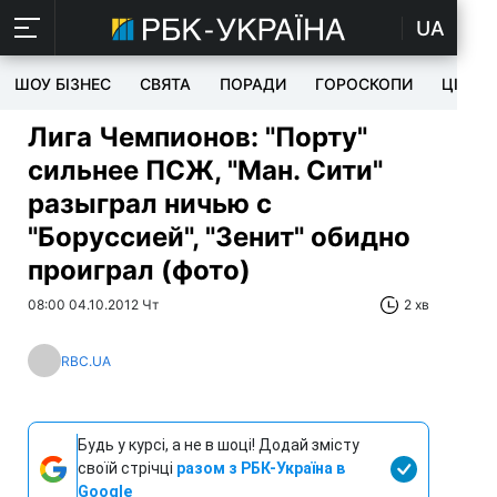
UA
ШОУ БІЗНЕС
СВЯТА
ПОРАДИ
ГОРОСКОПИ
ЦІКАВ
Лига Чемпионов: "Порту"
сильнее ПСЖ, "Ман. Сити"
разыграл ничью с
"Боруссией", "Зенит" обидно
проиграл (фото)
08:00 04.10.2012 Чт
2 хв
RBC.UA
Будь у курсі, а не в шоці! Додай змісту
своїй стрічці
разом з РБК-Україна в
Google