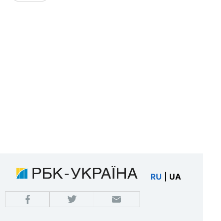
RU
|
UA