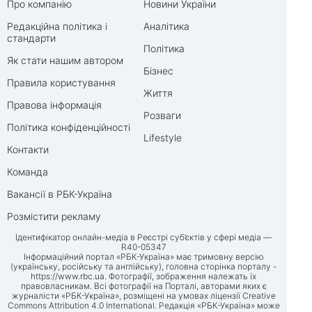
Про компанію
Новини України
Редакційна політика і
Аналітика
стандарти
Політика
Як стати нашим автором
Бізнес
Правила користування
Життя
Правова інформація
Розваги
Політика конфіденційності
Lifestyle
Контакти
Команда
Вакансії в РБК-Україна
Розмістити рекламу
Ідентифікатор онлайн-медіа в Реєстрі суб’єктів у сфері медіа —
R40-05347
Інформаційний портал «РБК-Україна» має тримовну версію
(українську, російську та англійську), головна сторінка порталу -
https://www.rbc.ua
. Фотографії, зображення належать їх
правовласникам. Всі фотографії на Порталі, авторами яких є
журналісти «РБК-Україна», розміщені на умовах ліцензії Creative
Commons Attribution 4.0 International. Редакція «РБК-Україна» може