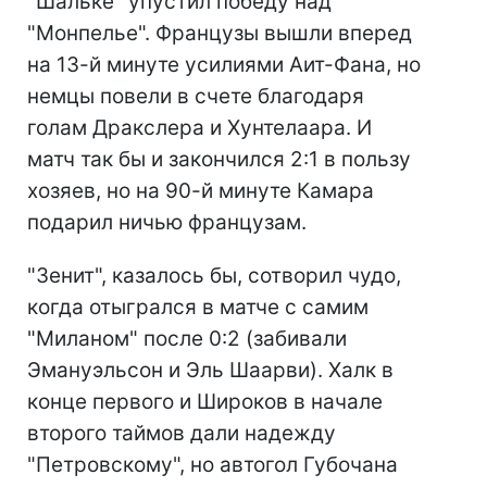
"Шальке" упустил победу над
"Монпелье". Французы вышли вперед
на 13-й минуте усилиями Аит-Фана, но
немцы повели в счете благодаря
голам Дракслера и Хунтелаара. И
матч так бы и закончился 2:1 в пользу
хозяев, но на 90-й минуте Камара
подарил ничью французам.
"Зенит", казалось бы, сотворил чудо,
когда отыгрался в матче с самим
"Миланом" после 0:2 (забивали
Эмануэльсон и Эль Шаарви). Халк в
конце первого и Широков в начале
второго таймов дали надежду
"Петровскому", но автогол Губочана