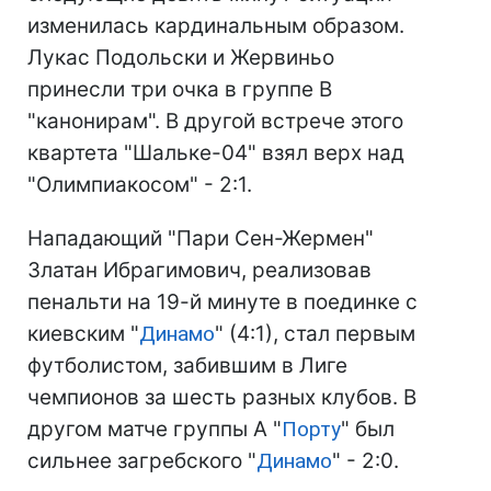
изменилась кардинальным образом.
Лукас Подольски и Жервиньо
принесли три очка в группе В
"канонирам". В другой встрече этого
квартета "Шальке-04" взял верх над
"Олимпиакосом" - 2:1.
Нападающий "Пари Сен-Жермен"
Златан Ибрагимович, реализовав
пенальти на 19-й минуте в поединке с
киевским "
Динамо
" (4:1), стал первым
футболистом, забившим в Лиге
чемпионов за шесть разных клубов. В
другом матче группы А "
Порту
" был
сильнее загребского "
Динамо
" - 2:0.