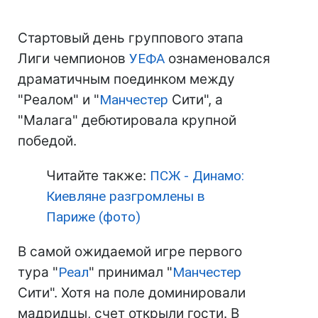
Стартовый день группового этапа
Лиги чемпионов
УЕФА
ознаменовался
драматичным поединком между
"Реалом" и "
Манчестер
Сити", а
"Малага" дебютировала крупной
победой.
Читайте также:
ПСЖ - Динамо:
Киевляне разгромлены в
Париже (фото)
В самой ожидаемой игре первого
тура "
Реал
" принимал "
Манчестер
Сити". Хотя на поле доминировали
мадридцы, счет открыли гости. В