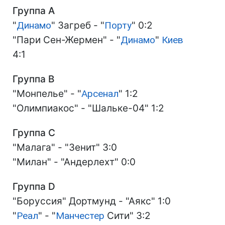
Группа A
"
Динамо
" Загреб - "
Порту
" 0:2
"Пари Сен-Жермен" - "
Динамо
"
Киев
4:1
Группа B
"Монпелье" - "
Арсенал
" 1:2
"Олимпиакос" - "Шальке-04" 1:2
Группа C
"Малага" - "Зенит" 3:0
"Милан" - "Андерлехт" 0:0
Группа D
"Боруссия" Дортмунд - "Аякс" 1:0
"
Реал
" - "
Манчестер
Сити" 3:2