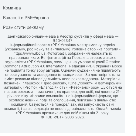
Команда
Вакансії в РБК-Україна
Розмістити рекламу
Ідентифікатор онлайн-медіа в Реєстрі суб’єктів у сфері медіа —
R40-05347
Інформаційний портал «РБК-Україна» має тримовну версію
(українську, російську та англійську), головна сторінка порталу -
https://www.rbc.ua
. Фотографії, зображення належать їх
правовласникам. Всі фотографії на Порталі, авторами яких є
журналісти «РБК-Україна», розміщені на умовах ліцензії Creative
Commons Attribution 4.0 International. Редакція «РБК-Україна» може
не поділяти точку зору авторів. Оціночні судження не підлягають
спростуванню та доведенню їх правдивості. За достовірність та
зміст реклами відповідальність несе рекламодавець. Матеріали,
позначені плашкою: «Прес-релізи», «Спецпроект», «Партнерський
матеріал», «Promo», «Благодійність», «Резонанс» розміщуються на
правах реклами і призначені, як правило, для осіб, які досягли 21-
річного віку. «Новини компанії» - це інформаційний формат, що
охоплює новини, події та оголошення, пов'язані з діяльністю
компаній, базуються на пресрелізах, які випускають самі
компанії, і за які редакція не несе відповідальність. Онлайн-медіа
«РБК-Україна» призначене для осіб віком від 21 року.
© ТОВ «УБТ», 2006-2026.