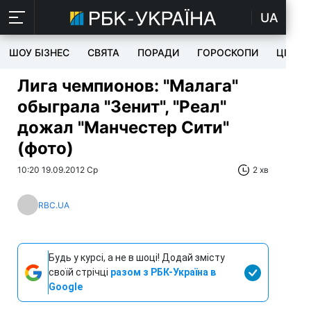
UA
ШОУ БІЗНЕС
СВЯТА
ПОРАДИ
ГОРОСКОПИ
ЦІКАВ
Лига чемпионов: "Малага"
обыграла "Зенит", "Реал"
дожал "Манчестер Сити"
(фото)
10:20 19.09.2012 Ср
2 хв
RBC.UA
Будь у курсі, а не в шоці! Додай змісту
своїй стрічці
разом з РБК-Україна в
Google