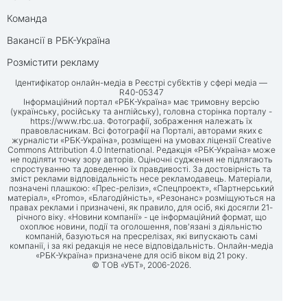
Команда
Вакансії в РБК-Україна
Розмістити рекламу
Ідентифікатор онлайн-медіа в Реєстрі суб’єктів у сфері медіа —
R40-05347
Інформаційний портал «РБК-Україна» має тримовну версію
(українську, російську та англійську), головна сторінка порталу -
https://www.rbc.ua
. Фотографії, зображення належать їх
правовласникам. Всі фотографії на Порталі, авторами яких є
журналісти «РБК-Україна», розміщені на умовах ліцензії Creative
Commons Attribution 4.0 International. Редакція «РБК-Україна» може
не поділяти точку зору авторів. Оціночні судження не підлягають
спростуванню та доведенню їх правдивості. За достовірність та
зміст реклами відповідальність несе рекламодавець. Матеріали,
позначені плашкою: «Прес-релізи», «Спецпроект», «Партнерський
матеріал», «Promo», «Благодійність», «Резонанс» розміщуються на
правах реклами і призначені, як правило, для осіб, які досягли 21-
річного віку. «Новини компанії» - це інформаційний формат, що
охоплює новини, події та оголошення, пов'язані з діяльністю
компаній, базуються на пресрелізах, які випускають самі
компанії, і за які редакція не несе відповідальність. Онлайн-медіа
«РБК-Україна» призначене для осіб віком від 21 року.
© ТОВ «УБТ», 2006-2026.