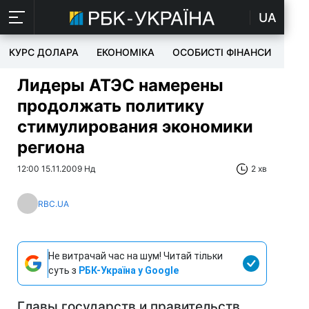
UA
КУРС ДОЛАРА
ЕКОНОМІКА
ОСОБИСТІ ФІНАНСИ
TEC
Лидеры АТЭС намерены
продолжать политику
стимулирования экономики
региона
12:00 15.11.2009 Нд
2 хв
RBC.UA
Не витрачай час на шум! Читай тільки
суть з
РБК-Україна у Google
Главы государств и правительств