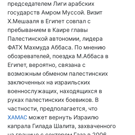
председателем Лиги арабских
государств Амром Муссой. Визит
Х.Мешааля в Египет совпал с
пребыванием в Каире главы
Палестинской автономии, лидера
ФАТХ Махмуда Аббаса. По мнению
обозревателей, поездка М.Аббаса в
Египет, вероятно, связана с
возможным обменом палестинских
заключенных на израильских
военнослужащих, находящихся в
руках палестинских боевиков. В
частности, предполагается, что
ХАМАС
может вернуть Израилю
капрала Гилада Шалита, захваченного
на границе с сектором Газа в 2006