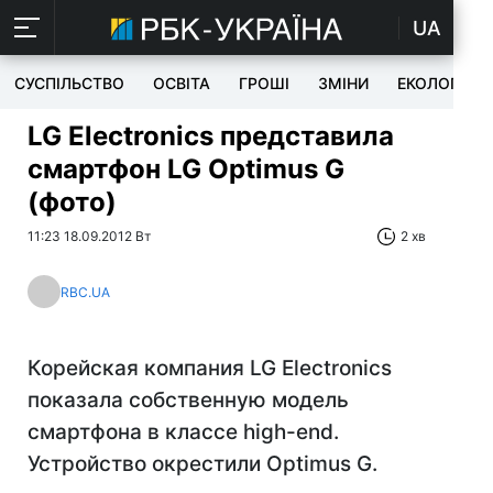
UA
СУСПІЛЬСТВО
ОСВІТА
ГРОШІ
ЗМІНИ
ЕКОЛОГІЯ
LG Electronics представила
смартфон LG Optimus G
(фото)
11:23 18.09.2012 Вт
2 хв
RBC.UA
Корейская компания LG Electronics
показала собственную модель
смартфона в классе high-end.
Устройство окрестили Optimus G.