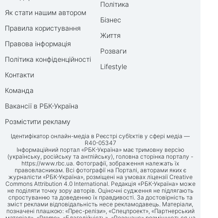
Політика
Як стати нашим автором
Бізнес
Правила користування
Життя
Правова інформація
Розваги
Політика конфіденційності
Lifestyle
Контакти
Команда
Вакансії в РБК-Україна
Розмістити рекламу
Ідентифікатор онлайн-медіа в Реєстрі суб’єктів у сфері медіа —
R40-05347
Інформаційний портал «РБК-Україна» має тримовну версію
(українську, російську та англійську), головна сторінка порталу -
https://www.rbc.ua
. Фотографії, зображення належать їх
правовласникам. Всі фотографії на Порталі, авторами яких є
журналісти «РБК-Україна», розміщені на умовах ліцензії Creative
Commons Attribution 4.0 International. Редакція «РБК-Україна» може
не поділяти точку зору авторів. Оціночні судження не підлягають
спростуванню та доведенню їх правдивості. За достовірність та
зміст реклами відповідальність несе рекламодавець. Матеріали,
позначені плашкою: «Прес-релізи», «Спецпроект», «Партнерський
матеріал», «Promo», «Благодійність», «Резонанс» розміщуються на