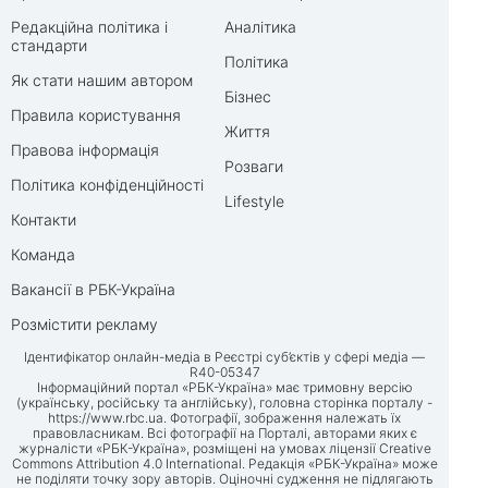
Редакційна політика і
Аналітика
стандарти
Політика
Як стати нашим автором
Бізнес
Правила користування
Життя
Правова інформація
Розваги
Політика конфіденційності
Lifestyle
Контакти
Команда
Вакансії в РБК-Україна
Розмістити рекламу
Ідентифікатор онлайн-медіа в Реєстрі суб’єктів у сфері медіа —
R40-05347
Інформаційний портал «РБК-Україна» має тримовну версію
(українську, російську та англійську), головна сторінка порталу -
https://www.rbc.ua
. Фотографії, зображення належать їх
правовласникам. Всі фотографії на Порталі, авторами яких є
журналісти «РБК-Україна», розміщені на умовах ліцензії Creative
Commons Attribution 4.0 International. Редакція «РБК-Україна» може
не поділяти точку зору авторів. Оціночні судження не підлягають