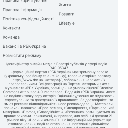
Правила користування
Життя
Правова інформація
Розваги
Політика конфіденційності
Lifestyle
Контакти
Команда
Вакансії в РБК-Україна
Розмістити рекламу
Ідентифікатор онлайн-медіа в Реєстрі суб’єктів у сфері медіа —
R40-05347
Інформаційний портал «РБК-Україна» має тримовну версію
(українську, російську та англійську), головна сторінка порталу -
https://www.rbc.ua
. Фотографії, зображення належать їх
правовласникам. Всі фотографії на Порталі, авторами яких є
журналісти «РБК-Україна», розміщені на умовах ліцензії Creative
Commons Attribution 4.0 International. Редакція «РБК-Україна» може
не поділяти точку зору авторів. Оціночні судження не підлягають
спростуванню та доведенню їх правдивості. За достовірність та
зміст реклами відповідальність несе рекламодавець. Матеріали,
позначені плашкою: «Прес-релізи», «Спецпроект», «Партнерський
матеріал», «Promo», «Благодійність», «Резонанс» розміщуються на
правах реклами і призначені, як правило, для осіб, які досягли 21-
річного віку. «Новини компанії» - це інформаційний формат, що
охоплює новини, події та оголошення, пов'язані з діяльністю
компаній, базуються на пресрелізах, які випускають самі