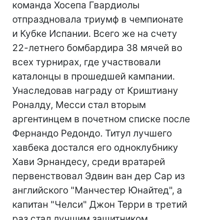
команда Хосепа Гвардиолы
отпраздновала триумф в чемпионате
и Кубке Испании. Всего же на счету
22-летнего бомбардира 38 мячей во
всех турнирах, где участвовали
каталонцы в прошедшей кампании.
Унаследовав награду от Криштиану
Роналду, Месси стал вторым
аргентинцем в почетном списке после
Фернандо Редондо. Титул лучшего
хавбека достался его одноклубнику
Хави Эрнандесу, среди вратарей
первенствовал Эдвин ван дер Сар из
английского "Манчестер Юнайтед", а
капитан "Челси" Джон Терри в третий
раз стал лучшим защитником,