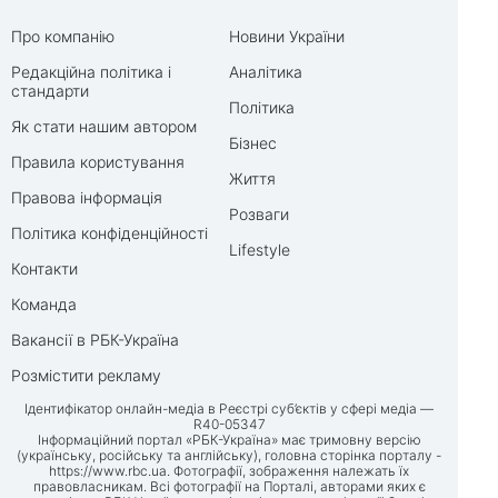
Про компанію
Новини України
Редакційна політика і
Аналітика
стандарти
Політика
Як стати нашим автором
Бізнес
Правила користування
Життя
Правова інформація
Розваги
Політика конфіденційності
Lifestyle
Контакти
Команда
Вакансії в РБК-Україна
Розмістити рекламу
Ідентифікатор онлайн-медіа в Реєстрі суб’єктів у сфері медіа —
R40-05347
Інформаційний портал «РБК-Україна» має тримовну версію
(українську, російську та англійську), головна сторінка порталу -
https://www.rbc.ua
. Фотографії, зображення належать їх
правовласникам. Всі фотографії на Порталі, авторами яких є