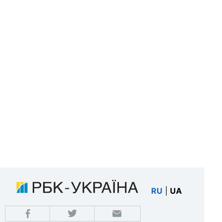
RU
|
UA