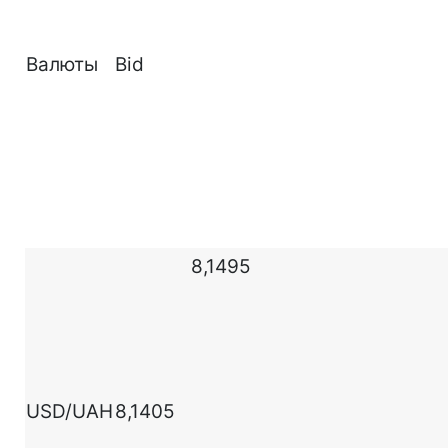
Валюты
Bid
8,1495
USD/UAH
8,1405