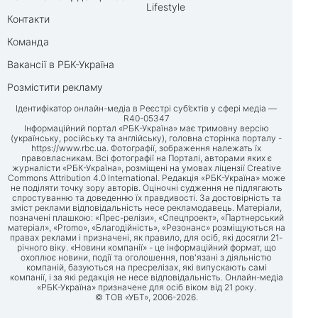
Lifestyle
Контакти
Команда
Вакансії в РБК-Україна
Розмістити рекламу
Ідентифікатор онлайн-медіа в Реєстрі суб’єктів у сфері медіа —
R40-05347
Інформаційний портал «РБК-Україна» має тримовну версію
(українську, російську та англійську), головна сторінка порталу -
https://www.rbc.ua
. Фотографії, зображення належать їх
правовласникам. Всі фотографії на Порталі, авторами яких є
журналісти «РБК-Україна», розміщені на умовах ліцензії Creative
Commons Attribution 4.0 International. Редакція «РБК-Україна» може
не поділяти точку зору авторів. Оціночні судження не підлягають
спростуванню та доведенню їх правдивості. За достовірність та
зміст реклами відповідальність несе рекламодавець. Матеріали,
позначені плашкою: «Прес-релізи», «Спецпроект», «Партнерський
матеріал», «Promo», «Благодійність», «Резонанс» розміщуються на
правах реклами і призначені, як правило, для осіб, які досягли 21-
річного віку. «Новини компанії» - це інформаційний формат, що
охоплює новини, події та оголошення, пов'язані з діяльністю
компаній, базуються на пресрелізах, які випускають самі
компанії, і за які редакція не несе відповідальність. Онлайн-медіа
«РБК-Україна» призначене для осіб віком від 21 року.
© ТОВ «УБТ», 2006-2026.