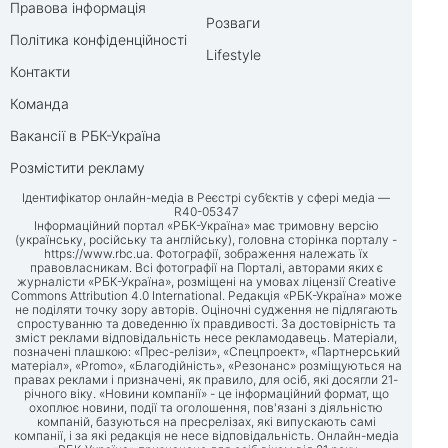
Правова інформація
Розваги
Політика конфіденційності
Lifestyle
Контакти
Команда
Вакансії в РБК-Україна
Розмістити рекламу
Ідентифікатор онлайн-медіа в Реєстрі суб’єктів у сфері медіа —
R40-05347
Інформаційний портал «РБК-Україна» має тримовну версію
(українську, російську та англійську), головна сторінка порталу -
https://www.rbc.ua
. Фотографії, зображення належать їх
правовласникам. Всі фотографії на Порталі, авторами яких є
журналісти «РБК-Україна», розміщені на умовах ліцензії Creative
Commons Attribution 4.0 International. Редакція «РБК-Україна» може
не поділяти точку зору авторів. Оціночні судження не підлягають
спростуванню та доведенню їх правдивості. За достовірність та
зміст реклами відповідальність несе рекламодавець. Матеріали,
позначені плашкою: «Прес-релізи», «Спецпроект», «Партнерський
матеріал», «Promo», «Благодійність», «Резонанс» розміщуються на
правах реклами і призначені, як правило, для осіб, які досягли 21-
річного віку. «Новини компанії» - це інформаційний формат, що
охоплює новини, події та оголошення, пов'язані з діяльністю
компаній, базуються на пресрелізах, які випускають самі
компанії, і за які редакція не несе відповідальність. Онлайн-медіа