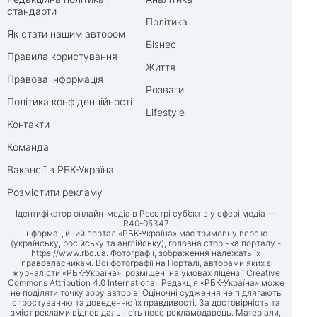
стандарти
Політика
Як стати нашим автором
Бізнес
Правила користування
Життя
Правова інформація
Розваги
Політика конфіденційності
Lifestyle
Контакти
Команда
Вакансії в РБК-Україна
Розмістити рекламу
Ідентифікатор онлайн-медіа в Реєстрі суб’єктів у сфері медіа —
R40-05347
Інформаційний портал «РБК-Україна» має тримовну версію
(українську, російську та англійську), головна сторінка порталу -
https://www.rbc.ua
. Фотографії, зображення належать їх
правовласникам. Всі фотографії на Порталі, авторами яких є
журналісти «РБК-Україна», розміщені на умовах ліцензії Creative
Commons Attribution 4.0 International. Редакція «РБК-Україна» може
не поділяти точку зору авторів. Оціночні судження не підлягають
спростуванню та доведенню їх правдивості. За достовірність та
зміст реклами відповідальність несе рекламодавець. Матеріали,