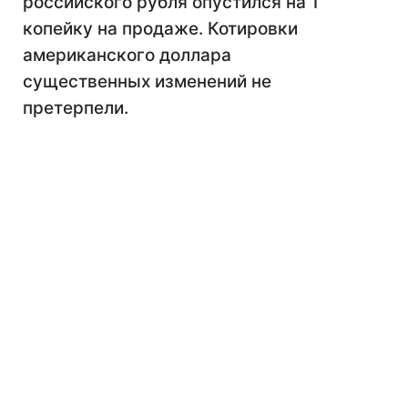
российского рубля опустился на 1
копейку на продаже. Котировки
американского доллара
существенных изменений не
претерпели.