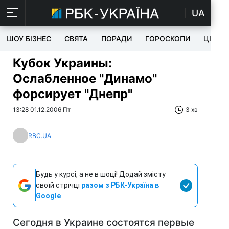
UA
ШОУ БІЗНЕС
СВЯТА
ПОРАДИ
ГОРОСКОПИ
ЦІКАВ
Кубок Украины:
Ослабленное "Динамо"
форсирует "Днепр"
13:28 01.12.2006 Пт
3 хв
RBC.UA
Будь у курсі, а не в шоці! Додай змісту
своїй стрічці
разом з РБК-Україна в
Google
Сегодня в Украине состоятся первые