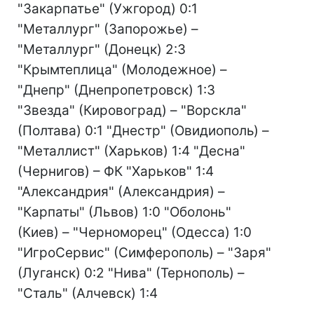
"Закарпатье" (Ужгород) 0:1
"Металлург" (Запорожье) –
"Металлург" (Донецк) 2:3
"Крымтеплица" (Молодежное) –
"Днепр" (Днепропетровск) 1:3
"Звезда" (Кировоград) – "Ворскла"
(Полтава) 0:1 "Днестр" (Овидиополь) –
"Металлист" (Харьков) 1:4 "Десна"
(Чернигов) – ФК "Харьков" 1:4
"Александрия" (Александрия) –
"Карпаты" (Львов) 1:0 "Оболонь"
(Киев) – "Черноморец" (Одесса) 1:0
"ИгроСервис" (Симферополь) – "Заря"
(Луганск) 0:2 "Нива" (Тернополь) –
"Сталь" (Алчевск) 1:4