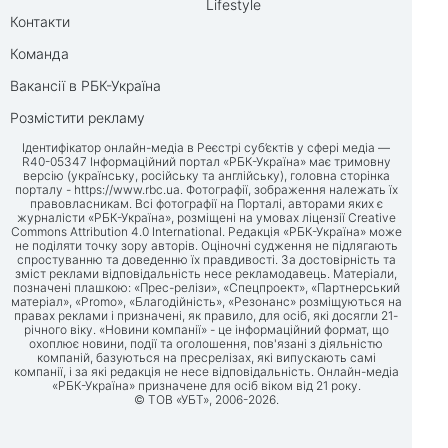
Lifestyle
Контакти
Команда
Вакансії в РБК-Україна
Розмістити рекламу
Ідентифікатор онлайн-медіа в Реєстрі суб’єктів у сфері медіа —
R40-05347 Інформаційний портал «РБК-Україна» має тримовну
версію (українську, російську та англійську), головна сторінка
порталу -
https://www.rbc.ua
. Фотографії, зображення належать їх
правовласникам. Всі фотографії на Порталі, авторами яких є
журналісти «РБК-Україна», розміщені на умовах ліцензії Creative
Commons Attribution 4.0 International. Редакція «РБК-Україна» може
не поділяти точку зору авторів. Оціночні судження не підлягають
спростуванню та доведенню їх правдивості. За достовірність та
зміст реклами відповідальність несе рекламодавець. Матеріали,
позначені плашкою: «Прес-релізи», «Спецпроект», «Партнерський
матеріал», «Promo», «Благодійність», «Резонанс» розміщуються на
правах реклами і призначені, як правило, для осіб, які досягли 21-
річного віку. «Новини компанії» - це інформаційний формат, що
охоплює новини, події та оголошення, пов'язані з діяльністю
компаній, базуються на пресрелізах, які випускають самі
компанії, і за які редакція не несе відповідальність. Онлайн-медіа
«РБК-Україна» призначене для осіб віком від 21 року.
© ТОВ «УБТ», 2006-2026.