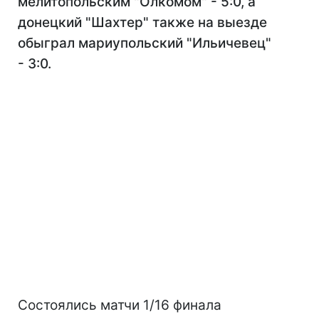
мелитопольским "Олкомом" - 5:0, а
донецкий "Шахтер" также на выезде
обыграл мариупольский "Ильичевец"
- 3:0.
Состоялись матчи 1/16 финала