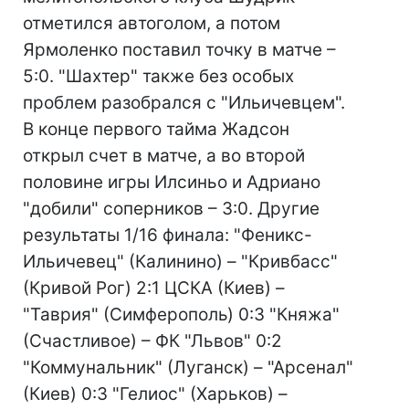
отметился автоголом, а потом
Ярмоленко поставил точку в матче –
5:0. "Шахтер" также без особых
проблем разобрался с "Ильичевцем".
В конце первого тайма Жадсон
открыл счет в матче, а во второй
половине игры Илсиньо и Адриано
"добили" соперников – 3:0. Другие
результаты 1/16 финала: "Феникс-
Ильичевец" (Калинино) – "Кривбасс"
(Кривой Рог) 2:1 ЦСКА (Киев) –
"Таврия" (Симферополь) 0:3 "Княжа"
(Счастливое) – ФК "Львов" 0:2
"Коммунальник" (Луганск) – "Арсенал"
(Киев) 0:3 "Гелиос" (Харьков) –