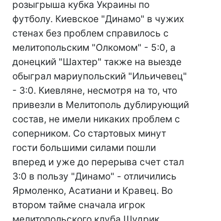
розыгрыша кубка Украины по
футболу. Киевское "Динамо" в чужих
стенах без проблем справилось с
мелитопольским "Олкомом" - 5:0, а
донецкий "Шахтер" также на выезде
обыграл мариупольский "Ильичевец"
- 3:0. Киевляне, несмотря на то, что
привезли в Мелитополь дублирующий
состав, не имели никаких проблем с
соперником. Со стартовых минут
гости большими силами пошли
вперед и уже до перерыва счет стал
3:0 в пользу "Динамо" - отличились
Ярмоленко, Асатиани и Кравец. Во
втором тайме сначала игрок
мелитопольского клуба Шудрик