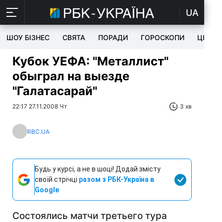
UA
ШОУ БІЗНЕС
СВЯТА
ПОРАДИ
ГОРОСКОПИ
ЦІКАВ
Кубок УЕФА: "Металлист"
обыграл на выезде
"Галатасарай"
22:17 27.11.2008 Чт
3 хв
RBC.UA
Будь у курсі, а не в шоці! Додай змісту
своїй стрічці
разом з РБК-Україна в
Google
Состоялись матчи третьего тура