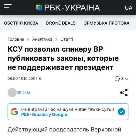
UA
ОБСТРІЛ КИЄВА
DRONE DEALS
ОРМУЗЬКА ПРОТОКА
Головна
»
Аналітика
»
Статті
КСУ позволил спикеру ВР
публиковать законы, которые
не поддерживает президент
06:00 16.10.2007 Вт
3 хв
RBC.UA
Не витрачай час на шум! Читай тільки суть з
РБК-Україна у Google
Действующий председатель Верховной