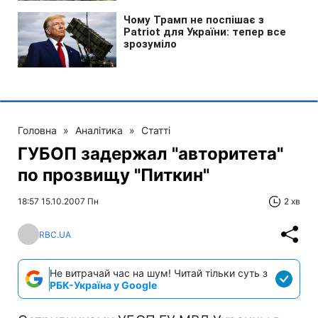
Головна
»
Аналітика
»
Статті
ГУБОП задержал "авторитета"
по прозвищу "Питкин"
18:57 15.10.2007 Пн
2 хв
RBC.UA
Не витрачай час на шум! Читай тільки суть з
РБК-Україна у Google