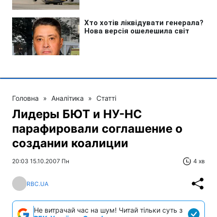
Головна
»
Аналітика
»
Статті
Лидеры БЮТ и НУ-НС
парафировали соглашение о
создании коалиции
20:03 15.10.2007 Пн
4 хв
RBC.UA
Не витрачай час на шум! Читай тільки суть з