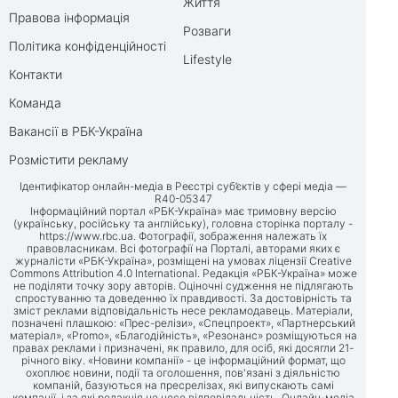
Життя
Правова інформація
Розваги
Політика конфіденційності
Lifestyle
Контакти
Команда
Вакансії в РБК-Україна
Розмістити рекламу
Ідентифікатор онлайн-медіа в Реєстрі суб’єктів у сфері медіа —
R40-05347
Інформаційний портал «РБК-Україна» має тримовну версію
(українську, російську та англійську), головна сторінка порталу -
https://www.rbc.ua
. Фотографії, зображення належать їх
правовласникам. Всі фотографії на Порталі, авторами яких є
журналісти «РБК-Україна», розміщені на умовах ліцензії Creative
Commons Attribution 4.0 International. Редакція «РБК-Україна» може
не поділяти точку зору авторів. Оціночні судження не підлягають
спростуванню та доведенню їх правдивості. За достовірність та
зміст реклами відповідальність несе рекламодавець. Матеріали,
позначені плашкою: «Прес-релізи», «Спецпроект», «Партнерський
матеріал», «Promo», «Благодійність», «Резонанс» розміщуються на
правах реклами і призначені, як правило, для осіб, які досягли 21-
річного віку. «Новини компанії» - це інформаційний формат, що
охоплює новини, події та оголошення, пов'язані з діяльністю
компаній, базуються на пресрелізах, які випускають самі
компанії, і за які редакція не несе відповідальність. Онлайн-медіа