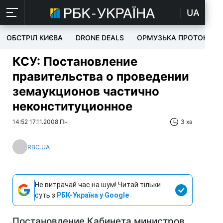
UA
ОБСТРІЛ КИЄВА
DRONE DEALS
ОРМУЗЬКА ПРОТОКА
КСУ: Постановление
правительства о проведении
земаукционов частично
неконституционное
14:52 17.11.2008 Пн
3 хв
RBC.UA
Не витрачай час на шум! Читай тільки
суть з
РБК-Україна у Google
Постановление Кабинета министров