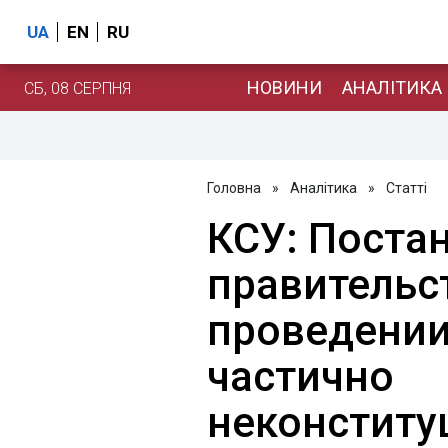
UA
EN
RU
НОВИНИ
АНАЛІТИКА
СБ, 08 СЕРПНЯ
Головна
»
Аналітика
»
Статті
КСУ: Поста
правительс
проведении
частично
неконститу