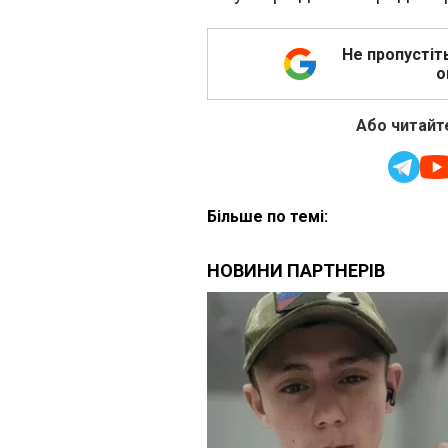
Не пропустіт
о
Або читайте
Більше по темі: