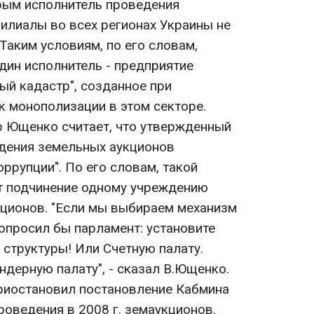
рым исполнитель проведения
илиалы во всех регионах Украины не
 Таким условиям, по его словам,
дин исполнитель - предприятие
ый кадастр", созданное при
к монополизации в этом секторе.
 Ющенко считает, что утвержденный
дения земельных аукционов
оррупции". По его словам, такой
т подчинение одному учреждению
ционов. "Если мы выбираем механизм
попросил бы парламент: установите
 структуры! Или Счетную палату.
дерную палату", - сказал В.Ющенко.
приостановил постановление Кабмина
оведения в 2008 г. земаукционов.