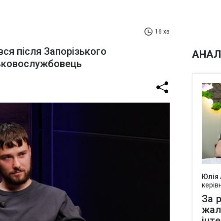
16 хв
вся після Запорізького
АНАЛ
ськовослужбовець
Юлія
керів
За р
жал
інт