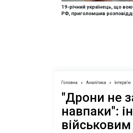
Головна
»
Аналітика
»
Інтерв'ю
"Дрони не з
навпаки": і
військови