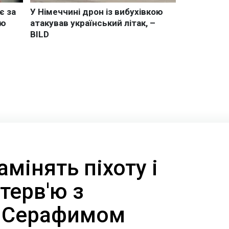
амінять піхоту і
нтерв'ю з
м Серафимом