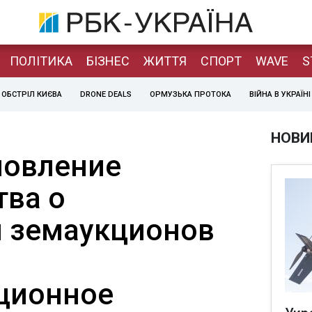
ПОЛІТИКА
БІЗНЕС
ЖИТТЯ
СПОРТ
WAVE
S
ОБСТРІЛ КИЄВА
DRONE DEALS
ОРМУЗЬКА ПРОТОКА
ВІЙНА В УКРАЇНІ
НОВИ
новление
тва о
 земаукционов
ционное