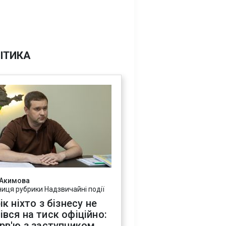
ІТИКА
 Акимова
ниця рубрики Надзвичайні події
ік ніхто з бізнесу не
івся на тиск офіційно:
ерв'ю з заступником