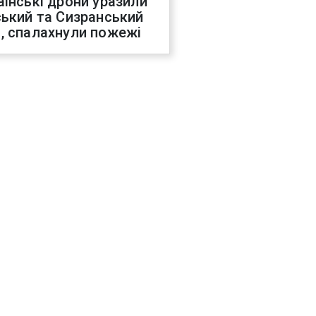
аїнські дрони уразили
ський та Сизранський
, спалахнули пожежі