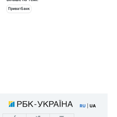
ПриватБанк
RU
|
UA