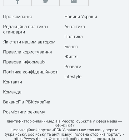
Про компанію
Новини України
Редакційна політика і
Аналітика
стандарти
Політика
Як стати нашим автором
Бізнес
Правила користування
Життя
Правова інформація
Розваги
Політика конфіденційності
Lifestyle
Контакти
Команда
Вакансії в РБК-Україна
Розмістити рекламу
Ідентифікатор онлайн-медіа в Реєстрі суб’єктів у сфері медіа —
R40-05347
Інформаційний портал «РБК-Україна» має тримовну версію
(українську, російську та англійську), головна сторінка порталу -
https://www.rbc.ua
. Фотографії, зображення належать їх