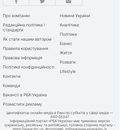
Про компанію
Новини України
Редакційна політика і
Аналітика
стандарти
Політика
Як стати нашим автором
Бізнес
Правила користування
Життя
Правова інформація
Розваги
Політика конфіденційності
Lifestyle
Контакти
Команда
Вакансії в РБК-Україна
Розмістити рекламу
Ідентифікатор онлайн-медіа в Реєстрі суб’єктів у сфері медіа —
R40-05347
Інформаційний портал «РБК-Україна» має тримовну версію
(українську, російську та англійську), головна сторінка порталу -
https://www.rbc.ua
. Фотографії, зображення належать їх