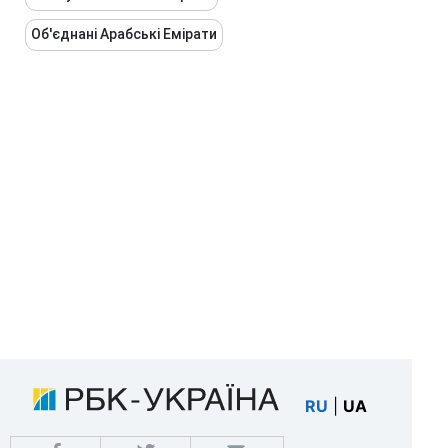
Об'єднані Арабські Емірати
RU
|
UA