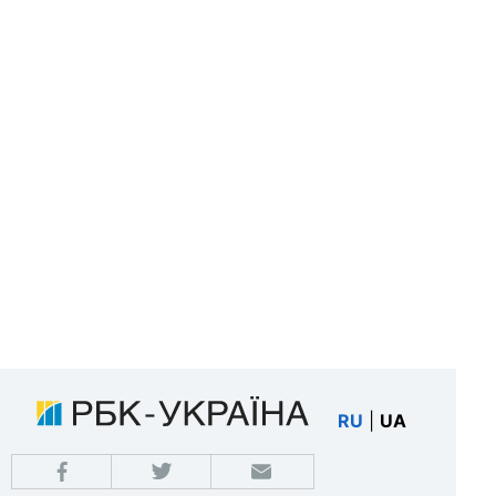
RU
|
UA