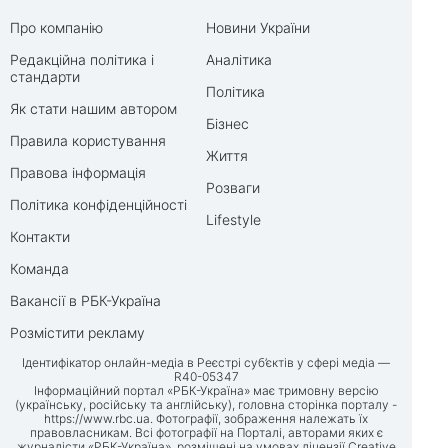
Про компанію
Новини України
Редакційна політика і
Аналітика
стандарти
Політика
Як стати нашим автором
Бізнес
Правила користування
Життя
Правова інформація
Розваги
Політика конфіденційності
Lifestyle
Контакти
Команда
Вакансії в РБК-Україна
Розмістити рекламу
Ідентифікатор онлайн-медіа в Реєстрі суб’єктів у сфері медіа —
R40-05347
Інформаційний портал «РБК-Україна» має тримовну версію
(українську, російську та англійську), головна сторінка порталу -
https://www.rbc.ua
. Фотографії, зображення належать їх
правовласникам. Всі фотографії на Порталі, авторами яких є
журналісти «РБК-Україна», розміщені на умовах ліцензії Creative