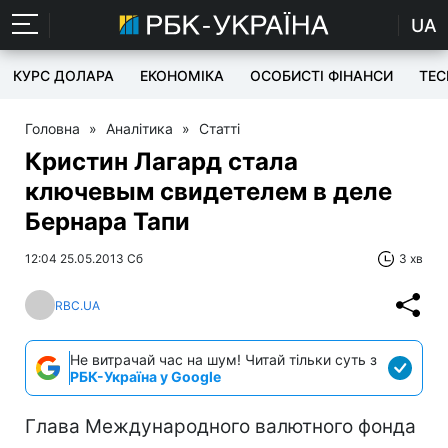
UA
КУРС ДОЛАРА
ЕКОНОМІКА
ОСОБИСТІ ФІНАНСИ
TEC
Головна
»
Аналітика
»
Статті
Кристин Лагард стала
ключевым свидетелем в деле
Бернара Тапи
12:04 25.05.2013 Сб
3 хв
RBC.UA
Не витрачай час на шум! Читай тільки суть з
РБК-Україна у Google
Глава Международного валютного фонда