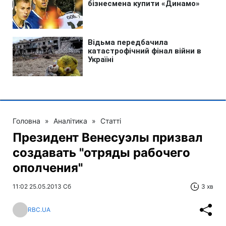
Головна
»
Аналітика
»
Статті
Президент Венесуэлы призвал
создавать "отряды рабочего
ополчения"
11:02 25.05.2013 Сб
3 хв
RBC.UA