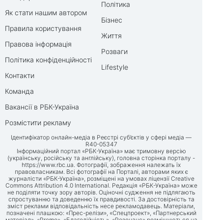
Політика
Як стати нашим автором
Бізнес
Правила користування
Життя
Правова інформація
Розваги
Політика конфіденційності
Lifestyle
Контакти
Команда
Вакансії в РБК-Україна
Розмістити рекламу
Ідентифікатор онлайн-медіа в Реєстрі суб’єктів у сфері медіа —
R40-05347
Інформаційний портал «РБК-Україна» має тримовну версію
(українську, російську та англійську), головна сторінка порталу -
https://www.rbc.ua
. Фотографії, зображення належать їх
правовласникам. Всі фотографії на Порталі, авторами яких є
журналісти «РБК-Україна», розміщені на умовах ліцензії Creative
Commons Attribution 4.0 International. Редакція «РБК-Україна» може
не поділяти точку зору авторів. Оціночні судження не підлягають
спростуванню та доведенню їх правдивості. За достовірність та
зміст реклами відповідальність несе рекламодавець. Матеріали,
позначені плашкою: «Прес-релізи», «Спецпроект», «Партнерський
матеріал», «Promo», «Благодійність», «Резонанс» розміщуються на